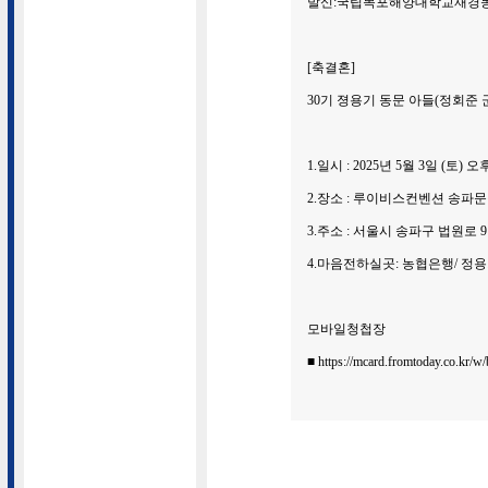
발신:국립목포해양대학교재경
[축결혼]
30기 졍용기 동문 아들(정회준 
1.일시 : 2025년 5월 3일 (토) 오
2.장소 : 루이비스컨벤션 송파
3.주소 : 서울시 송파구 법원로 9
4.마음전하실곳: 농협은행/ 정용기 /
모바일청첩장
■ https://mcard.fromtoday.co.kr/w