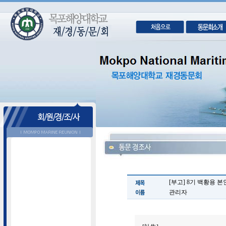
[부고] 8기 백황용 본
관리자