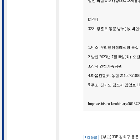
발신:국립목포해양대학교재경
[訃告]
32기 정훈호 동문 빙부( 故 
1.빈소: 우리병원장례식장 특실
2.발인:2023년 7월18일(화) 오전
3.장지:인천가족공원
4.마음전할곳: 농협 211057510
5.주소: 경기도 김포시 감암로 1
https://e-iris.co.kr/obituary/56137
[부고] 33E 김희구 동